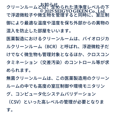
お知らせ
クリーンルームとは、定められた清浄度レベルの下
© 2025 SEIGYO GIKEN Co., Ltd.
で浮遊微粒子や微生物を管理すると同時に、室圧制
御により最適な温度や湿度を保ち外部からの異物の
混入を防止した部屋をいいます。
医薬製造におけるクリーンルームは、バイオロジカ
ルクリーンルーム（BCR）と呼ばれ、浮遊微粒子だ
けでなく微生物も管理対象となるほか、クロスコン
タミネーション（交差汚染）のコントロール等が求
められます。
無菌クリーンルームは、この医薬製造用のクリーン
ルームの中でも高度の室圧制御や環境モニタリン
グ、コンピュータ化システムバリデーション
（CSV）といった高レベルの管理が必要となりま
す。